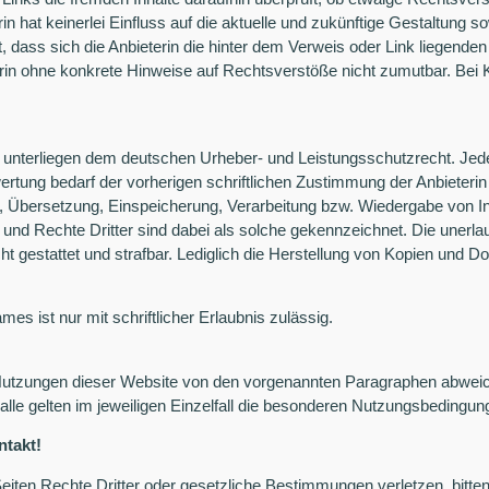
in hat keinerlei Einfluss auf die aktuelle und zukünftige Gestaltung so
 dass sich die Anbieterin die hinter dem Verweis oder Link liegenden
ieterin ohne konkrete Hinweise auf Rechtsverstöße nicht zumutbar. B
.
lte unterliegen dem deutschen Urheber- und Leistungsschutzrecht. J
tung bedarf der vorherigen schriftlichen Zustimmung der Anbieterin 
ng, Übersetzung, Einspeicherung, Verarbeitung bzw. Wiedergabe von 
und Rechte Dritter sind dabei als solche gekennzeichnet. Die unerlau
icht gestattet und strafbar. Lediglich die Herstellung von Kopien und 
es ist nur mit schriftlicher Erlaubnis zulässig.
Nutzungen dieser Website von den vorgenannten Paragraphen abweich
alle gelten im jeweiligen Einzelfall die besonderen Nutzungsbedingun
takt!
 Seiten Rechte Dritter oder gesetzliche Bestimmungen verletzen, bitt