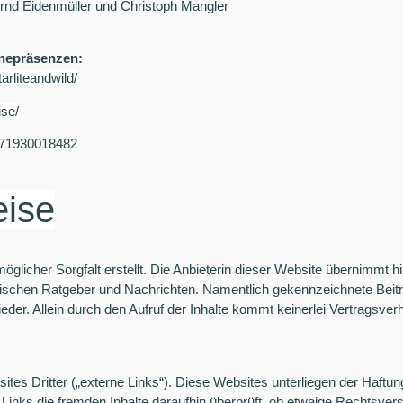
rnd Eidenmüller und Christoph Mangler
inepräsenzen:
arliteandwild/
ise/
1571930018482
eise
öglicher Sorgfalt erstellt. Die Anbieterin dieser Website übernimmt h
alistischen Ratgeber und Nachrichten. Namentlich gekennzeichnete Bei
eder. Allein durch den Aufruf der Inhalte kommt keinerlei Vertragsve
es Dritter („externe Links“). Diese Websites unterliegen der Haftung 
 Links die fremden Inhalte daraufhin überprüft, ob etwaige Rechtsve