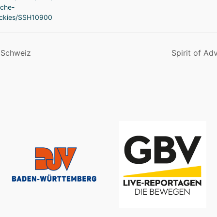
sche-
ckies/SSH10900
 Schweiz
Spirit of Ad