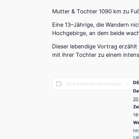
Mutter & Tochter 1090 km zu Fu
Eine 13–Jährige, die Wandern ni
Hochgebirge, an dem beide wac
Dieser lebendige Vortrag erzählt
mit ihrer Tochter zu einem inte
DE
Zum Kalender hinzufügen
Da
20
Zei
18
We
ht
ca