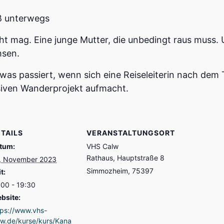
ß unterwegs
cht mag. Eine junge Mutter, die unbedingt raus muss
hsen.
 was passiert, wenn sich eine Reiseleiterin nach de
nsiven Wanderprojekt aufmacht.
TAILS
VERANSTALTUNGSORT
tum:
VHS Calw
Rathaus, Hauptstraße 8
, November 2023
Simmozheim
,
75397
t:
:00 - 19:30
bsite:
tps://www.vhs-
lw.de/kurse/kurs/Kana